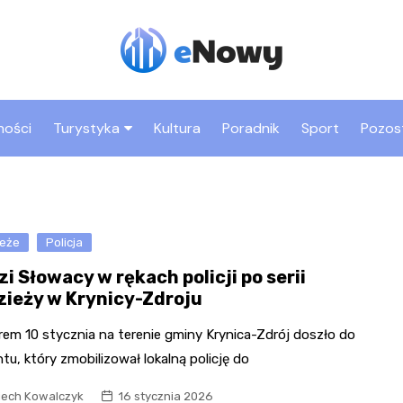
ności
Turystyka
Kultura
Poradnik
Sport
Pozos
Co warto zobaczyć w
Rynek
Nowym Sączu
Bazylika św. Małgorza
Atrakcje dla dzieci w
Park trampolin
ieże
Policja
Zamek Królewski i Bas
Nowym Sączu
Jumpmania
Kowalska
i Słowacy w rękach policji po serii
Zabytki Nowego Sącza
Sala zabaw Fun Park
Dom Gotycki
zieży w Krynicy-Zdroju
Sądecki Park
Etnograficzny
Kryta pływalnia MOSiR
„Biały Klasztor” – klas
rem 10 stycznia na terenie gminy Krynica-Zdrój doszło do
Sióstr Niepokalanego
tu, który zmobilizował lokalną policję do
Miasteczko Galicyjskie
Poczęcia NMP
iech Kowalczyk
16 stycznia 2026
Bulwary nad Dunajcem