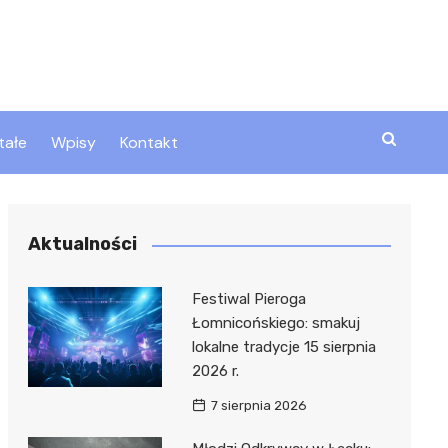
tałe
Wpisy
Kontakt
ty
Aktualności
zta
Festiwal Pieroga
Łomnicońskiego: smakuj
lokalne tradycje 15 sierpnia
ztor
2026 r.
7 sierpnia 2026
 i