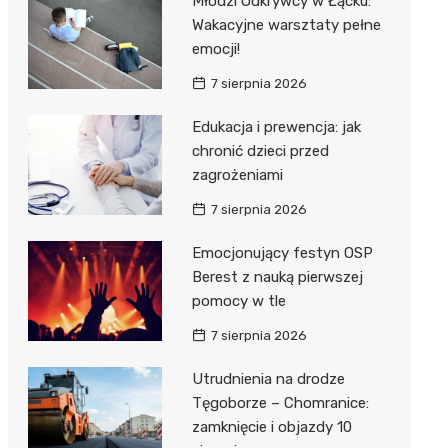
Młodzi Odkrywcy w Łącku:
Wakacyjne warsztaty pełne
emocji!
7 sierpnia 2026
Edukacja i prewencja: jak
chronić dzieci przed
j
zagrożeniami
7 sierpnia 2026
Emocjonujący festyn OSP
Berest z nauką pierwszej
pomocy w tle
7 sierpnia 2026
Utrudnienia na drodze
Tęgoborze – Chomranice:
zamknięcie i objazdy 10