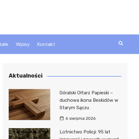
tałe
Wpisy
Kontakt
ty
Aktualności
zta
Góralski Ołtarz Papieski –
duchowa ikona Beskidów w
Starym Sączu
ztor
6 sierpnia 2026
Lotnictwo Policji: 95 lat
 i