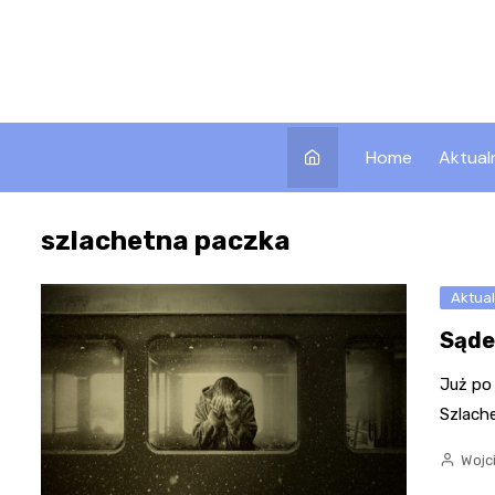
Skip
to
content
Home
Aktual
szlachetna paczka
Aktual
Sąde
Już po
Szlach
Wojc