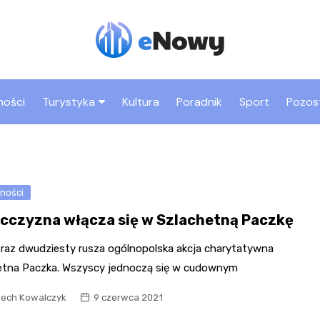
ności
Turystyka
Kultura
Poradnik
Sport
Pozos
Co warto zobaczyć w
Rynek
Nowym Sączu
Bazylika św. Małgorza
Atrakcje dla dzieci w
Park trampolin
ności
Zamek Królewski i Bas
Nowym Sączu
Jumpmania
Kowalska
cczyzna włącza się w Szlachetną Paczkę
Zabytki Nowego Sącza
Sala zabaw Fun Park
Dom Gotycki
Sądecki Park
 raz dwudziesty rusza ogólnopolska akcja charytatywna
Etnograficzny
Kryta pływalnia MOSiR
„Biały Klasztor” – klas
etna Paczka. Wszyscy jednoczą się w cudownym
Sióstr Niepokalanego
Miasteczko Galicyjskie
Poczęcia NMP
iech Kowalczyk
9 czerwca 2021
Bulwary nad Dunajcem