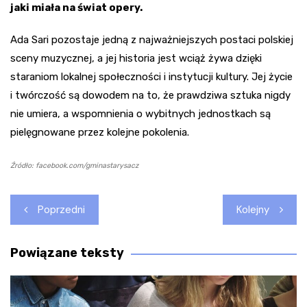
jaki miała na świat opery.
Ada Sari pozostaje jedną z najważniejszych postaci polskiej
sceny muzycznej, a jej historia jest wciąż żywa dzięki
staraniom lokalnej społeczności i instytucji kultury. Jej życie
i twórczość są dowodem na to, że prawdziwa sztuka nigdy
nie umiera, a wspomnienia o wybitnych jednostkach są
pielęgnowane przez kolejne pokolenia.
Źródło: facebook.com/gminastarysacz
Nawigacja
Poprzedni
Kolejny
wpisu
Powiązane teksty