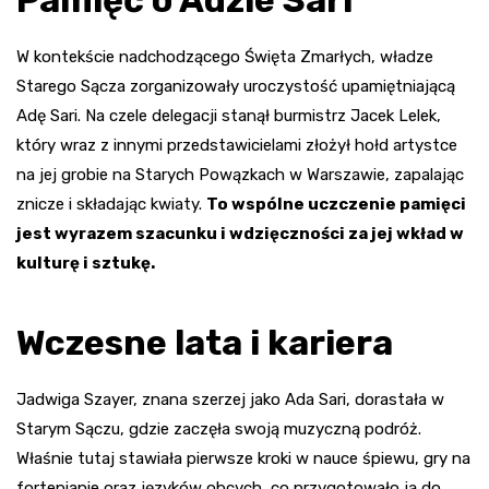
Pamięć o Adzie Sari
W kontekście nadchodzącego Święta Zmarłych, władze
Starego Sącza zorganizowały uroczystość upamiętniającą
Adę Sari. Na czele delegacji stanął burmistrz Jacek Lelek,
który wraz z innymi przedstawicielami złożył hołd artystce
na jej grobie na Starych Powązkach w Warszawie, zapalając
znicze i składając kwiaty.
To wspólne uczczenie pamięci
jest wyrazem szacunku i wdzięczności za jej wkład w
kulturę i sztukę.
Wczesne lata i kariera
Jadwiga Szayer, znana szerzej jako Ada Sari, dorastała w
Starym Sączu, gdzie zaczęła swoją muzyczną podróż.
Właśnie tutaj stawiała pierwsze kroki w nauce śpiewu, gry na
fortepianie oraz języków obcych, co przygotowało ją do