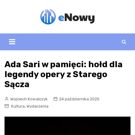
Skip
to
content
Ada Sari w pamięci: hołd dla
legendy opery z Starego
Sącza
Wojciech Kowalczyk
24 października 2025
,
Kultura
Wydarzenia