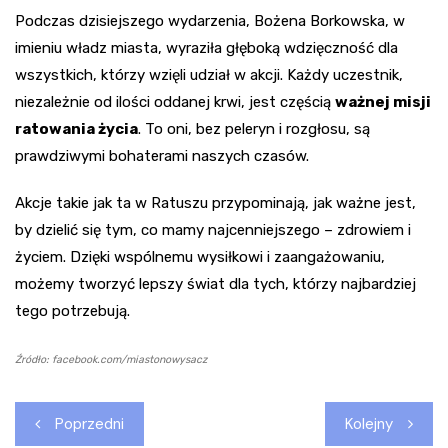
Podczas dzisiejszego wydarzenia, Bożena Borkowska, w
imieniu władz miasta, wyraziła głęboką wdzięczność dla
wszystkich, którzy wzięli udział w akcji. Każdy uczestnik,
niezależnie od ilości oddanej krwi, jest częścią
ważnej misji
ratowania życia
. To oni, bez peleryn i rozgłosu, są
prawdziwymi bohaterami naszych czasów.
Akcje takie jak ta w Ratuszu przypominają, jak ważne jest,
by dzielić się tym, co mamy najcenniejszego – zdrowiem i
życiem. Dzięki wspólnemu wysiłkowi i zaangażowaniu,
możemy tworzyć lepszy świat dla tych, którzy najbardziej
tego potrzebują.
Źródło: facebook.com/miastonowysacz
Nawigacja
Poprzedni
Kolejny