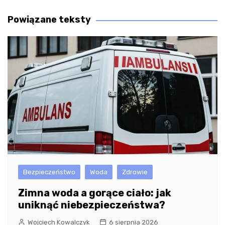
wpisu
Powiązane teksty
Bezpieczeństwo
Woda
Zdrowie
Zimna woda a gorące ciało: jak
uniknąć niebezpieczeństwa?
Wojciech Kowalczyk
6 sierpnia 2026