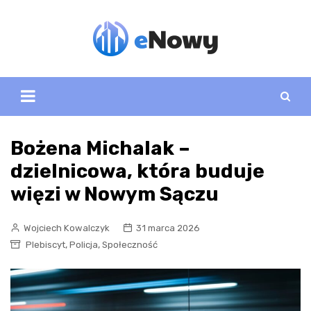
Skip
to
content
Bożena Michalak –
dzielnicowa, która buduje
więzi w Nowym Sączu
Wojciech Kowalczyk
31 marca 2026
,
,
Plebiscyt
Policja
Społeczność