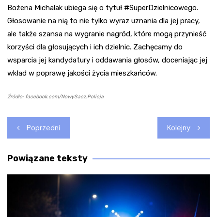
Bożena Michalak ubiega się o tytuł #SuperDzielnicowego.
Głosowanie na nią to nie tylko wyraz uznania dla jej pracy,
ale także szansa na wygranie nagród, które mogą przynieść
korzyści dla głosujących i ich dzielnic. Zachęcamy do
wsparcia jej kandydatury i oddawania głosów, doceniając jej
wkład w poprawę jakości życia mieszkańców.
Źródło: facebook.com/NowySacz.Policja
Nawigacja
Poprzedni
Kolejny
wpisu
Powiązane teksty