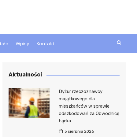
tałe
Wpisy
Kontakt
ty
Aktualności
zta
Dyżur rzeczoznawcy
majątkowego dla
mieszkańców w sprawie
ztor
odszkodowań za Obwodnicę
Łącka
5 sierpnia 2026
 i