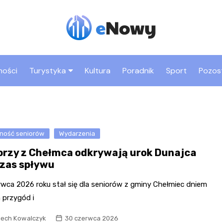
ności
Turystyka
Kultura
Poradnik
Sport
Pozos
Co warto zobaczyć w
Rynek
Nowym Sączu
Bazylika św. Małgorza
Atrakcje dla dzieci w
Park trampolin
ność seniorów
Wydarzenia
Zamek Królewski i Bas
Nowym Sączu
Jumpmania
Kowalska
orzy z Chełmca odkrywają urok Dunajca
Zabytki Nowego Sącza
Sala zabaw Fun Park
Dom Gotycki
zas spływu
Sądecki Park
Etnograficzny
Kryta pływalnia MOSiR
„Biały Klasztor” – klas
rwca 2026 roku stał się dla seniorów z gminy Chełmiec dniem
Sióstr Niepokalanego
 przygód i
Miasteczko Galicyjskie
Poczęcia NMP
iech Kowalczyk
30 czerwca 2026
Bulwary nad Dunajcem