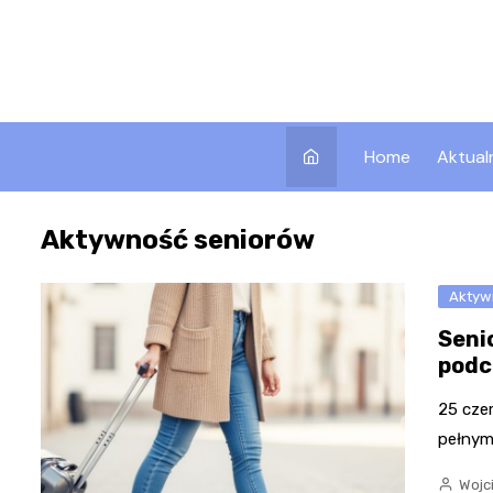
Skip
to
content
Home
Aktual
Aktywność seniorów
Aktyw
Seni
podc
25 cze
pełnym
Wojc