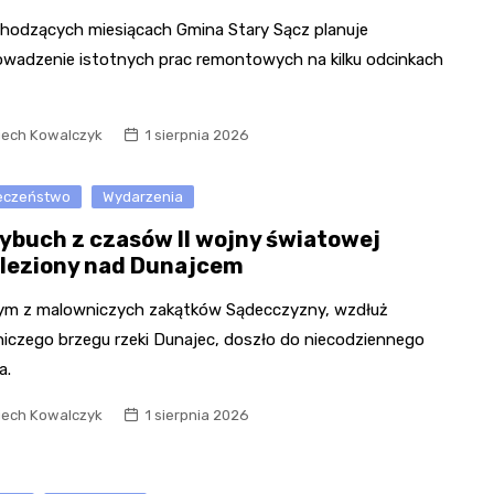
hodzących miesiącach Gmina Stary Sącz planuje
owadzenie istotnych prac remontowych na kilku odcinkach
iech Kowalczyk
1 sierpnia 2026
eczeństwo
Wydarzenia
ybuch z czasów II wojny światowej
leziony nad Dunajcem
ym z malowniczych zakątków Sądecczyzny, wzdłuż
iczego brzegu rzeki Dunajec, doszło do niecodziennego
a.
iech Kowalczyk
1 sierpnia 2026