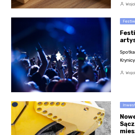
Wojc
Festi
Fest
arty
Spotkan
Krynicy
Wojc
Inwes
Nowe
Sącz
mies