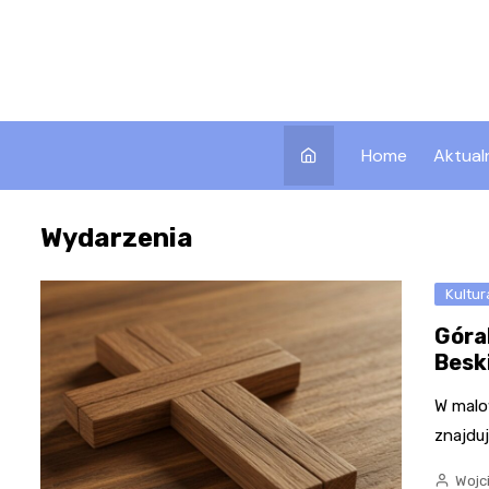
Skip
to
content
Home
Aktual
Wydarzenia
Kultur
Góra
Besk
W malow
znajduj
Wojc