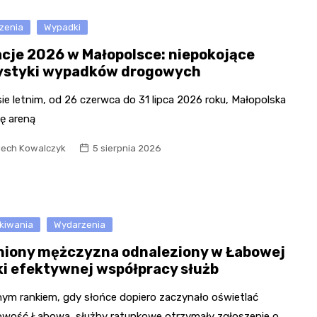
zenia
Wypadki
cje 2026 w Małopolsce: niepokojące
ystyki wypadków drogowych
ie letnim, od 26 czerwca do 31 lipca 2026 roku, Małopolska
ię areną
iech Kowalczyk
5 sierpnia 2026
kiwania
Wydarzenia
niony mężczyzna odnaleziony w Łabowej
ki efektywnej współpracy służb
ym rankiem, gdy słońce dopiero zaczynało oświetlać
owość Łabowa, służby ratunkowe otrzymały zgłoszenie o