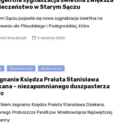
ligentna sygnalizacja świetlna zwiększa
ieczeństwo w Starym Sączu
ym Sączu pojawiła się nowa sygnalizacja świetlna na
waniu ulic Piłsudskiego i Podegrodzkiej, która
iech Kowalczyk
5 sierpnia 2026
a
Społeczność
Wydarzenia
gnanie Księdza Prałata Stanisława
kana – niezapomnianego duszpasterza
ic
tkiem żegnamy Księdza Prałata Stanisława Dziekana,
onego Proboszcza Parafii pw. Wniebowzięcia Najświętszej
Panny