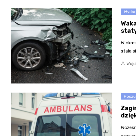
Wydar
Waka
stat
W okres
stała s
Wojc
Poszu
Zagi
dzię
Wczesn
miejsc