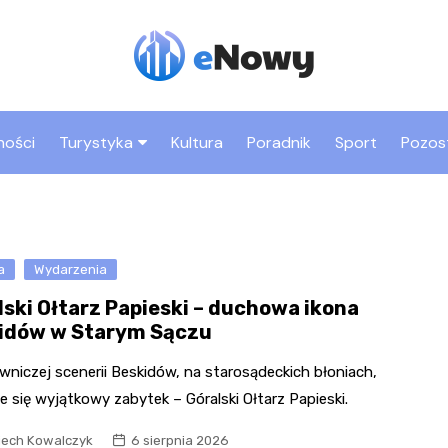
ności
Turystyka
Kultura
Poradnik
Sport
Pozos
Co warto zobaczyć w
Rynek
Nowym Sączu
Bazylika św. Małgorza
Atrakcje dla dzieci w
Park trampolin
a
Wydarzenia
Zamek Królewski i Bas
Nowym Sączu
Jumpmania
Kowalska
lski Ołtarz Papieski – duchowa ikona
Zabytki Nowego Sącza
Sala zabaw Fun Park
Dom Gotycki
idów w Starym Sączu
Sądecki Park
Etnograficzny
Kryta pływalnia MOSiR
„Biały Klasztor” – klas
niczej scenerii Beskidów, na starosądeckich błoniach,
Sióstr Niepokalanego
e się wyjątkowy zabytek – Góralski Ołtarz Papieski.
Miasteczko Galicyjskie
Poczęcia NMP
iech Kowalczyk
6 sierpnia 2026
Bulwary nad Dunajcem