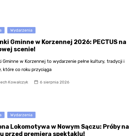
Kościół św. Kazimierza
Kamienicą
Synagoga i cmentarz
Park Strzelecki
żydowski
a
Wydarzenia
Enklawa przyrodnicza
Dworzec kolejowy
„Bobrowisko”
nki Gminne w Korzennej 2026: PECTUS na
Kościół pw. Matki Boże
owej scenie!
Niepokalanej
 Gminne w Korzennej to wydarzenie pełne kultury, tradycji i
 które co roku przyciąga
iech Kowalczyk
6 sierpnia 2026
a
Wydarzenia
ona Lokomotywa w Nowym Sączu: Próby na
u przed premierą spektaklu!