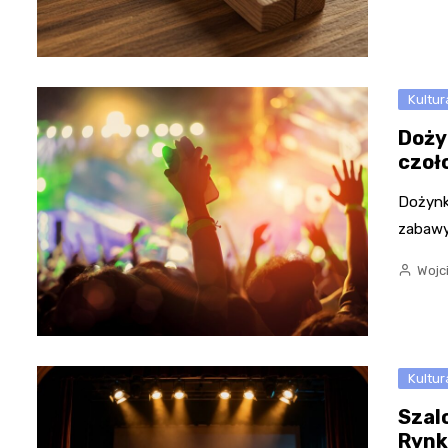
Kultur
Doży
czoł
Dożynki
zabawy,
Wojc
Kultur
Szal
Rynk