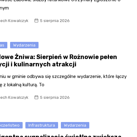
onym
iech Kowalczyk
5 sierpnia 2026
as
Wydarzenia
lowe Żniwa: Sierpień w Rożnowie pełen
cji i kulinarnych atrakcji
pniu w gminie odbywa się szczególne wydarzenie, które łączy
ę z lokalną kulturą. To
iech Kowalczyk
5 sierpnia 2026
eczeństwo
Infrastruktura
Wydarzenia