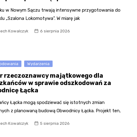
ku w Nowym Sączu trwają intensywne przygotowania do
klu „Szalona Lokomotywa”. W miarę jak
iech Kowalczyk
6 sierpnia 2026
odowania
Wydarzenia
r rzeczoznawcy majątkowego dla
zkańców w sprawie odszkodowań za
dnicę Łącka
ańcy Łącka mogą spodziewać się istotnych zmian
nych z planowaną budową Obwodnicy Łącka. Projekt ten,
iech Kowalczyk
5 sierpnia 2026