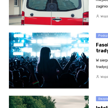
zagini
Wojc
Podcz
Faso
trady
W sier
tradycj
Wojc
Bezpi