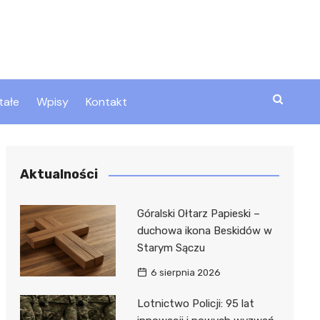
tałe
Wpisy
Kontakt
ty
Aktualności
zta
Góralski Ołtarz Papieski –
duchowa ikona Beskidów w
Starym Sączu
ztor
6 sierpnia 2026
Lotnictwo Policji: 95 lat
 i