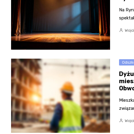
Na Ryn
spekta
Wojc
Odszk
Dyżu
mies
Obwo
Mieszk
związa
Wojc