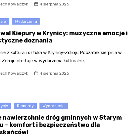
iech Kowalczyk
4 sierpnia 2026
wale
Wydarzenia
iwal Kiepury w Krynicy: muzyczne emocje i
styczne doznania
ie z kulturą i sztuką w Krynicy-Zdroju Początek sierpnia w
-Zdroju obfituje w wydarzenia kulturalne,
iech Kowalczyk
4 sierpnia 2026
tycje
Remonty
Wydarzenia
 nawierzchnie dróg gminnych w Starym
u – komfort i bezpieczeństwo dla
zkańców!