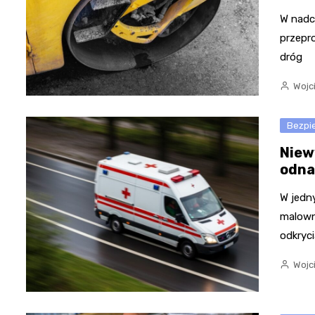
W nadc
przepr
dróg
Wojc
Bezpi
Niew
odna
W jedn
malown
odkryci
Wojc