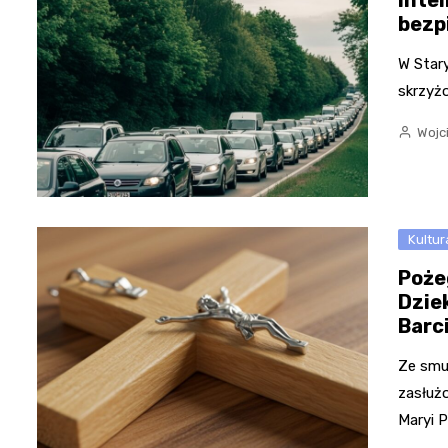
Inte
bezp
W Star
skrzyżo
Wojc
Kultur
Poże
Dzie
Barc
Ze smu
zasłuż
Maryi 