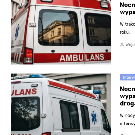
Nocn
wypa
W trakc
roku,
Wojc
Inter
Nocn
wypa
drog
W nocy
intens