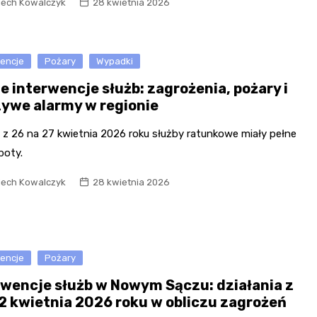
iech Kowalczyk
28 kwietnia 2026
wencje
Pożary
Wypadki
e interwencje służb: zagrożenia, pożary i
zywe alarmy w regionie
 z 26 na 27 kwietnia 2026 roku służby ratunkowe miały pełne
boty.
iech Kowalczyk
28 kwietnia 2026
wencje
Pożary
rwencje służb w Nowym Sączu: działania z
2 kwietnia 2026 roku w obliczu zagrożeń