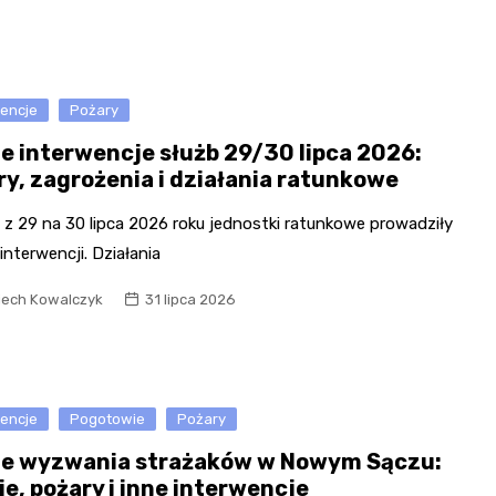
Kościół św. Kazimierza
Kamienicą
Synagoga i cmentarz
Park Strzelecki
żydowski
wencje
Pożary
Enklawa przyrodnicza
Dworzec kolejowy
„Bobrowisko”
e interwencje służb 29/30 lipca 2026:
Kościół pw. Matki Boże
ry, zagrożenia i działania ratunkowe
Niepokalanej
 z 29 na 30 lipca 2026 roku jednostki ratunkowe prowadziły
interwencji. Działania
iech Kowalczyk
31 lipca 2026
wencje
Pogotowie
Pożary
e wyzwania strażaków w Nowym Sączu:
je, pożary i inne interwencje