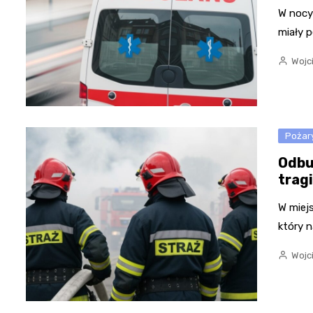
W nocy 
miały p
Wojc
Pożar
Odbu
trag
W miej
który n
Wojc