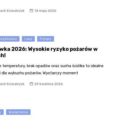
iech Kowalczyk
14 maja 2026
eczeństwo
Lasy
Pożary
wka 2026: Wysokie ryzyko pożarów w
ch!
e temperatury, brak opadów oraz sucha ściółka to idealne
i dla wybuchu pożarów. Wystarczy moment
iech Kowalczyk
29 kwietnia 2026
y
Wydarzenia