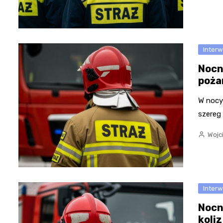
Inter
Nocn
poża
W nocy
szereg 
Wojc
Inter
Nocn
koliz