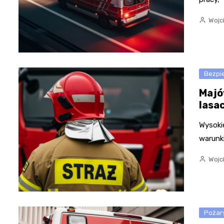
Wojc
Bezpi
Majó
lasa
Wysoki
warunk
Wojc
Pożar