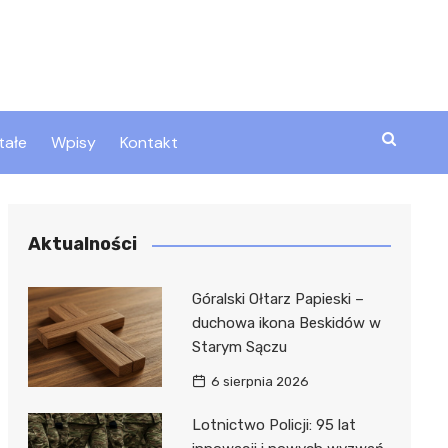
tałe
Wpisy
Kontakt
ty
Aktualności
zta
Góralski Ołtarz Papieski –
duchowa ikona Beskidów w
Starym Sączu
ztor
6 sierpnia 2026
Lotnictwo Policji: 95 lat
 i