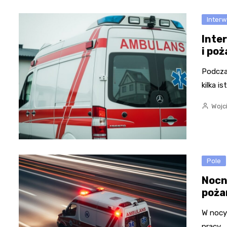
Inter
Inte
i po
Podcza
kilka i
Wojc
Pole
Nocn
poża
W nocy
pracy,