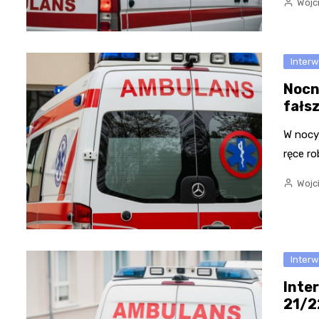
Wojc
Inter
Nocn
fałs
W nocy
ręce ro
Wojc
Inter
Inte
21/2