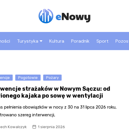
ności
Turystyka
Kultura
Poradnik
Sport
Pozos
Co warto zobaczyć w
Rynek
Nowym Sączu
Bazylika św. Małgorza
Atrakcje dla dzieci w
Park trampolin
wencje
Pogotowie
Pożary
Zamek Królewski i Bas
Nowym Sączu
Jumpmania
Kowalska
rwencje strażaków w Nowym Sączu: od
Zabytki Nowego Sącza
Sala zabaw Fun Park
Dom Gotycki
ionego kajaka po sowę w wentylacji
Sądecki Park
Etnograficzny
Kryta pływalnia MOSiR
„Biały Klasztor” – klas
s pełnienia obowiązków w nocy z 30 na 31 lipca 2026 roku,
Sióstr Niepokalanego
trowano szereg interwencji,
Miasteczko Galicyjskie
Poczęcia NMP
iech Kowalczyk
1 sierpnia 2026
Bulwary nad Dunajcem