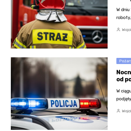
W dniu 
roboty
Wojc
Pożar
Nocn
od p
W ciąg
podjęły
Wojc