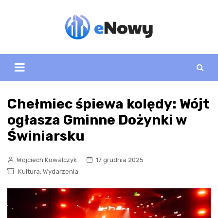
Skip
to
content
Chełmiec śpiewa kolędy: Wójt
ogłasza Gminne Dożynki w
Świniarsku
Wojciech Kowalczyk
17 grudnia 2025
,
Kultura
Wydarzenia