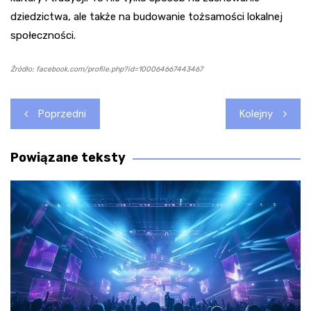
dziedzictwa, ale także na budowanie tożsamości lokalnej
społeczności.
Źródło: facebook.com/profile.php?id=100064667443467
Nawigacja
Poprzedni
Kolejny
wpisu
Powiązane teksty