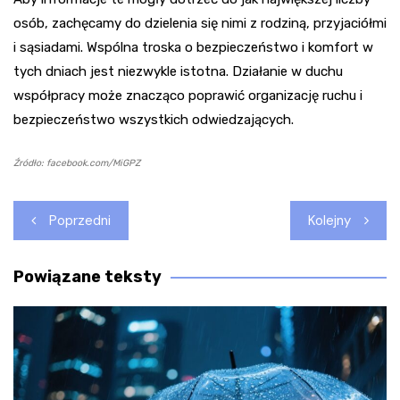
osób, zachęcamy do dzielenia się nimi z rodziną, przyjaciółmi
i sąsiadami. Wspólna troska o bezpieczeństwo i komfort w
tych dniach jest niezwykle istotna. Działanie w duchu
współpracy może znacząco poprawić organizację ruchu i
bezpieczeństwo wszystkich odwiedzających.
Źródło: facebook.com/MiGPZ
Nawigacja
Poprzedni
Kolejny
wpisu
Powiązane teksty