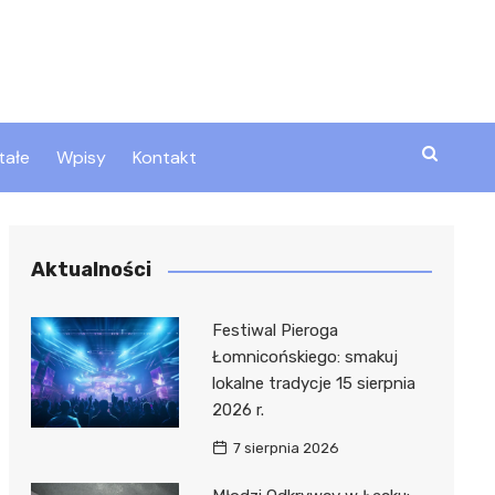
tałe
Wpisy
Kontakt
ty
Aktualności
zta
Festiwal Pieroga
Łomnicońskiego: smakuj
lokalne tradycje 15 sierpnia
ztor
2026 r.
7 sierpnia 2026
 i