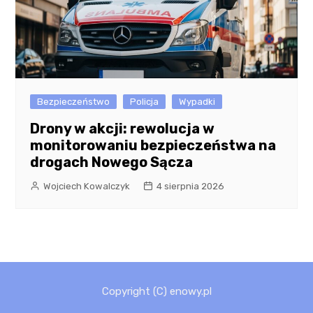
Bezpieczeństwo
Policja
Wypadki
Drony w akcji: rewolucja w
monitorowaniu bezpieczeństwa na
drogach Nowego Sącza
Wojciech Kowalczyk
4 sierpnia 2026
Copyright (C) enowy.pl