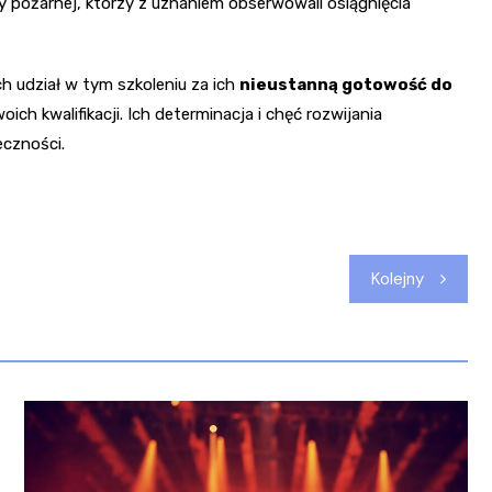
pożarnej, którzy z uznaniem obserwowali osiągnięcia
h udział w tym szkoleniu za ich
nieustanną gotowość do
h kwalifikacji. Ich determinacja i chęć rozwijania
eczności.
Kolejny