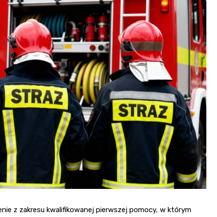
Kościół św. Kazimierza
Kamienicą
Synagoga i cmentarz
Park Strzelecki
żydowski
Enklawa przyrodnicza
Dworzec kolejowy
„Bobrowisko”
Kościół pw. Matki Boże
Niepokalanej
ie z zakresu kwalifikowanej pierwszej pomocy, w którym