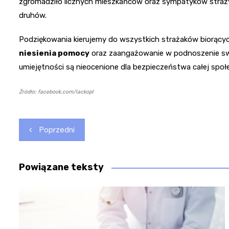
zgromadziło licznych mieszkańców oraz sympatyków straży 
druhów.
Podziękowania kierujemy do wszystkich strażaków biorącyc
niesienia pomocy
oraz zaangażowanie w podnoszenie swoic
umiejętności są nieocenione dla bezpieczeństwa całej społ
Źródło: facebook.com/lackopl
Nawigacja
Poprzedni
wpisu
Powiązane teksty