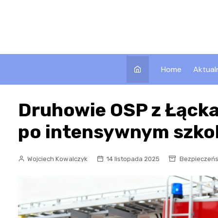
Skip
to
content
Home
Aktual
Druhowie OSP z Łącka
po intensywnym szkol
Wojciech Kowalczyk
14 listopada 2025
Bezpieczeń