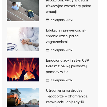
Młodzi Odkrywcy w Łącku:
Wakacyjne warsztaty pełne
emocji!
7 sierpnia 2026
Edukacja i prewencja: jak
chronić dzieci przed
j
zagrożeniami
7 sierpnia 2026
Emocjonujący festyn OSP
Berest z nauką pierwszej
pomocy w tle
7 sierpnia 2026
Utrudnienia na drodze
Tęgoborze – Chomranice:
zamknięcie i objazdy 10