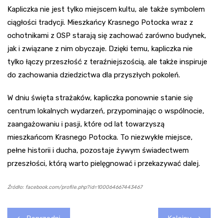
Kapliczka nie jest tylko miejscem kultu, ale także symbolem
ciągłości tradycji. Mieszkańcy Krasnego Potocka wraz z
ochotnikami z OSP starają się zachować zarówno budynek,
jak i związane z nim obyczaje. Dzięki temu, kapliczka nie
tylko łączy przeszłość z teraźniejszością, ale także inspiruje
do zachowania dziedzictwa dla przyszłych pokoleń.
W dniu święta strażaków, kapliczka ponownie stanie się
centrum lokalnych wydarzeń, przypominając o wspólnocie,
zaangażowaniu i pasji, które od lat towarzyszą
mieszkańcom Krasnego Potocka. To niezwykłe miejsce,
pełne historii i ducha, pozostaje żywym świadectwem
przeszłości, którą warto pielęgnować i przekazywać dalej.
Źródło: facebook.com/profile.php?id=100064667443467
Nawigacja