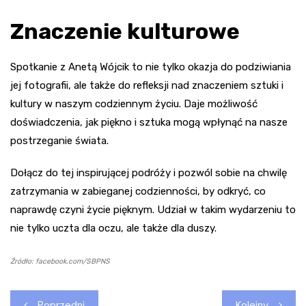
Znaczenie kulturowe
Spotkanie z Anetą Wójcik to nie tylko okazja do podziwiania
jej fotografii, ale także do refleksji nad znaczeniem sztuki i
kultury w naszym codziennym życiu. Daje możliwość
doświadczenia, jak piękno i sztuka mogą wpłynąć na nasze
postrzeganie świata.
Dołącz do tej inspirującej podróży i pozwól sobie na chwilę
zatrzymania w zabieganej codzienności, by odkryć, co
naprawdę czyni życie pięknym. Udział w takim wydarzeniu to
nie tylko uczta dla oczu, ale także dla duszy.
Źródło: facebook.com/SBPNS
Nawigacja
Poprzedni
Kolejny