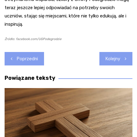
teraz jeszcze lepiej odpowiadać na potrzeby swoich
uczniów, stając się miejscami, które nie tylko edukują, ale i
inspirują.
Źródło: facebook.com/UGPodegrodzie
Nawigacja
Poprzedni
Kolejny
wpisu
Powiązane teksty