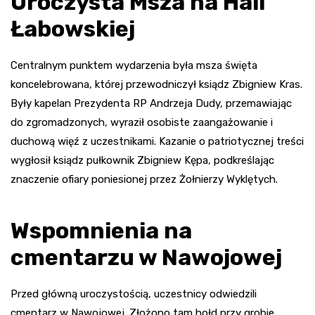
Uroczysta Msza na Hali
Łabowskiej
Centralnym punktem wydarzenia była msza święta
koncelebrowana, której przewodniczył ksiądz Zbigniew Kras.
Były kapelan Prezydenta RP Andrzeja Dudy, przemawiając
do zgromadzonych, wyraził osobiste zaangażowanie i
duchową więź z uczestnikami. Kazanie o patriotycznej treści
wygłosił ksiądz pułkownik Zbigniew Kępa, podkreślając
znaczenie ofiary poniesionej przez Żołnierzy Wyklętych.
Wspomnienia na
cmentarzu w Nawojowej
Przed główną uroczystością, uczestnicy odwiedzili
cmentarz w Nawojowej. Złożono tam hołd przy grobie