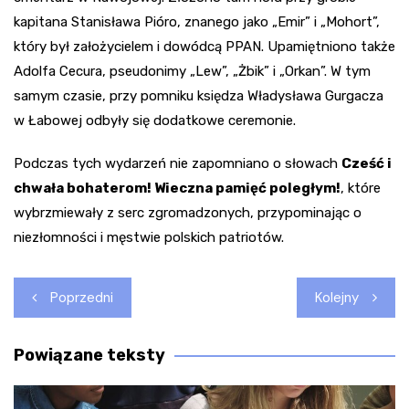
kapitana Stanisława Pióro, znanego jako „Emir” i „Mohort”,
który był założycielem i dowódcą PPAN. Upamiętniono także
Adolfa Cecura, pseudonimy „Lew”, „Żbik” i „Orkan”. W tym
samym czasie, przy pomniku księdza Władysława Gurgacza
w Łabowej odbyły się dodatkowe ceremonie.
Podczas tych wydarzeń nie zapomniano o słowach
Cześć i
chwała bohaterom! Wieczna pamięć poległym!
, które
wybrzmiewały z serc zgromadzonych, przypominając o
niezłomności i męstwie polskich patriotów.
Nawigacja
Poprzedni
Kolejny
wpisu
Powiązane teksty