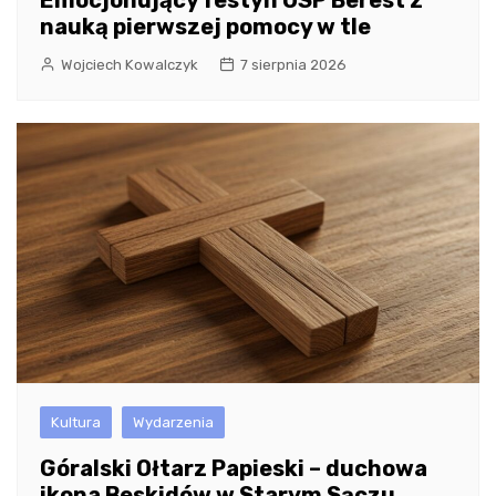
nauką pierwszej pomocy w tle
Wojciech Kowalczyk
7 sierpnia 2026
Kultura
Wydarzenia
Góralski Ołtarz Papieski – duchowa
ikona Beskidów w Starym Sączu