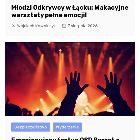
Młodzi Odkrywcy w Łącku: Wakacyjne
warsztaty pełne emocji!
Wojciech Kowalczyk
7 sierpnia 2026
Bezpieczeństwo
Wydarzenia
Emocjonujący festyn OSP Berest z