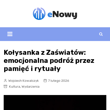
Skip
to
content
Kołysanka z Zaświatów:
emocjonalna podróż przez
pamięć i rytuały
Wojciech Kowalczyk
7 lutego 2026
,
Kultura
Wydarzenia