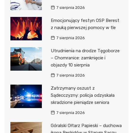
7 sierpnia 2026
Emocjonujący festyn OSP Berest
z nauką pierwszej pomocy w tle
7 sierpnia 2026
Utrudnienia na drodze Tęgoborze
– Chomranice: zamknięcie i
objazdy 10 sierpnia
7 sierpnia 2026
Zatrzymany oszust z
Sądecczyzny: policja odzyskała
skradzione pieniądze seniora
7 sierpnia 2026
Góralski Ołtarz Papieski – duchowa
ikona Beskidów w Starym Sączu