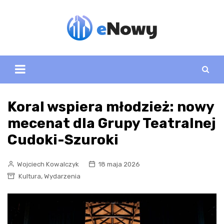
Skip
to
content
Koral wspiera młodzież: nowy
mecenat dla Grupy Teatralnej
Cudoki-Szuroki
Wojciech Kowalczyk
18 maja 2026
,
Kultura
Wydarzenia