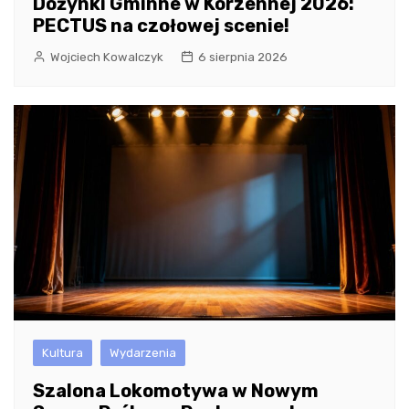
Dożynki Gminne w Korzennej 2026:
PECTUS na czołowej scenie!
Wojciech Kowalczyk
6 sierpnia 2026
Kultura
Wydarzenia
Szalona Lokomotywa w Nowym