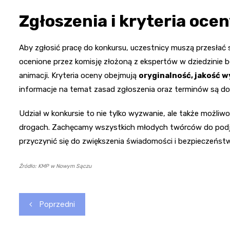
Zgłoszenia i kryteria oce
Aby zgłosić pracę do konkursu, uczestnicy muszą przesłać
ocenione przez komisję złożoną z ekspertów w dziedzinie
animacji. Kryteria oceny obejmują
oryginalność, jakość 
informacje na temat zasad zgłoszenia oraz terminów są d
Udział w konkursie to nie tylko wyzwanie, ale także możli
drogach. Zachęcamy wszystkich młodych twórców do podjęc
przyczynić się do zwiększenia świadomości i bezpieczeńst
Źródło: KMP w Nowym Sączu
Nawigacja
Poprzedni
wpisu