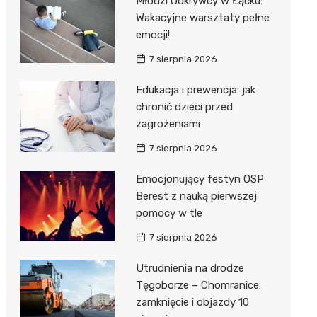
Młodzi Odkrywcy w Łącku:
Wakacyjne warsztaty pełne
emocji!
7 sierpnia 2026
Edukacja i prewencja: jak
chronić dzieci przed
j
zagrożeniami
7 sierpnia 2026
Emocjonujący festyn OSP
Berest z nauką pierwszej
pomocy w tle
7 sierpnia 2026
Utrudnienia na drodze
Tęgoborze – Chomranice:
zamknięcie i objazdy 10