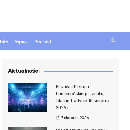
tałe
Wpisy
Kontakt
ty
Aktualności
zta
Festiwal Pieroga
Łomnicońskiego: smakuj
lokalne tradycje 15 sierpnia
ztor
2026 r.
7 sierpnia 2026
 i