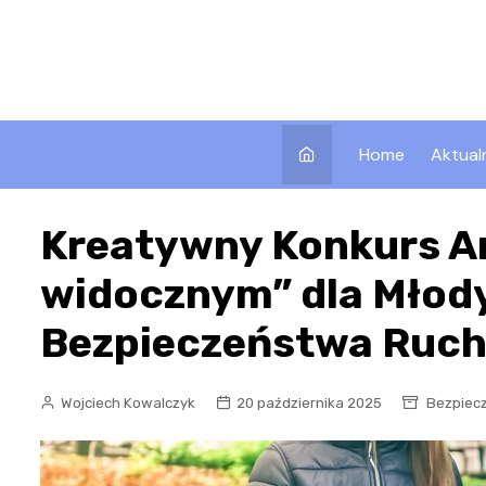
Skip
to
content
Home
Aktual
Kreatywny Konkurs An
widocznym” dla Młod
Bezpieczeństwa Ruc
Wojciech Kowalczyk
20 października 2025
Bezpiec