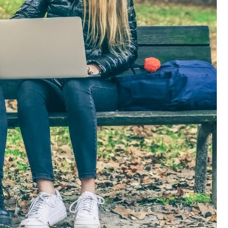
Kościół św. Kazimierza
Kamienicą
Synagoga i cmentarz
Park Strzelecki
żydowski
Enklawa przyrodnicza
Dworzec kolejowy
„Bobrowisko”
Kościół pw. Matki Boże
Niepokalanej