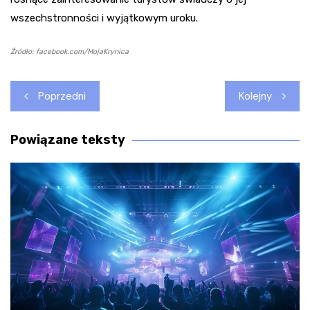
wszechstronności i wyjątkowym uroku.
Źródło: facebook.com/MojaKrynica
Nawigacja
Poprzedni
Kolejny
wpisu
Powiązane teksty