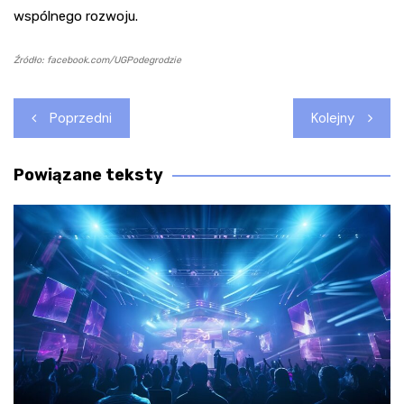
wspólnego rozwoju.
Źródło: facebook.com/UGPodegrodzie
Nawigacja
Poprzedni
Kolejny
wpisu
Powiązane teksty