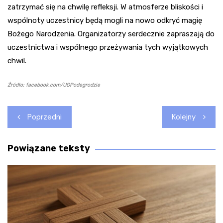
zatrzymać się na chwilę refleksji. W atmosferze bliskości i
wspólnoty uczestnicy będą mogli na nowo odkryć magię
Bożego Narodzenia. Organizatorzy serdecznie zapraszają do
uczestnictwa i wspólnego przeżywania tych wyjątkowych
chwil.
Źródło: facebook.com/UGPodegrodzie
Nawigacja
Poprzedni
Kolejny
wpisu
Powiązane teksty