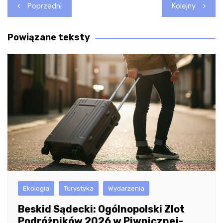
Nawigacja
Poprzedni
Kolejny
wpisu
Powiązane teksty
Ekologia
Turystyka
Wydarzenia
Beskid Sądecki: Ogólnopolski Zlot
Podróżników 2026 w Piwnicznej-