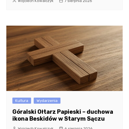
Wojciech Kowalczyk
7 sierpnia 2026
Kultura
Wydarzenia
Góralski Ołtarz Papieski – duchowa
ikona Beskidów w Starym Sączu
Wojciech Kowalczyk
6 sierpnia 2026