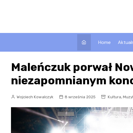
Skip
to
content
Home
Aktual
Maleńczuk porwał No
niezapomnianym konc
,
Wojciech Kowalczyk
8 września 2025
Kultura
Muzy