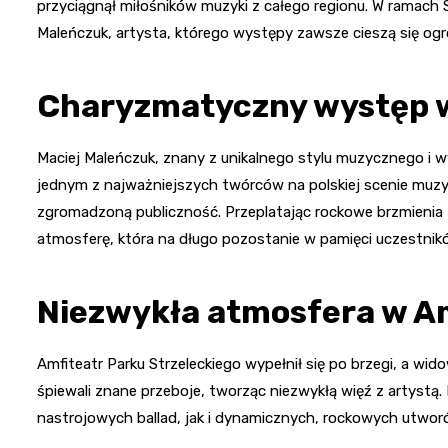
przyciągnął miłośników muzyki z całego regionu. W ramach Są
Maleńczuk, artysta, którego występy zawsze cieszą się og
Charyzmatyczny występ w
Maciej Maleńczuk, znany z unikalnego stylu muzycznego i wy
jednym z najważniejszych twórców na polskiej scenie muz
zgromadzoną publiczność. Przeplatając rockowe brzmienia 
atmosferę, która na długo pozostanie w pamięci uczestnik
Niezwykła atmosfera w A
Amfiteatr Parku Strzeleckiego wypełnił się po brzegi, a wi
śpiewali znane przeboje, tworząc niezwykłą więź z artyst
nastrojowych ballad, jak i dynamicznych, rockowych utwor