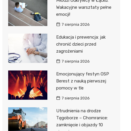
Młodzi Odkrywcy w Łącku:
Wakacyjne warsztaty pełne
emocji!
7 sierpnia 2026
Edukacja i prewencja: jak
chronić dzieci przed
j
zagrożeniami
7 sierpnia 2026
Emocjonujący festyn OSP
Berest z nauką pierwszej
pomocy w tle
7 sierpnia 2026
Utrudnienia na drodze
Tęgoborze – Chomranice:
zamknięcie i objazdy 10