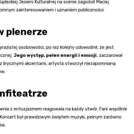
deckiej Jesieni Kulturalnej na scenie zagościł Maciej
romnym zainteresowaniem i uznaniem publiczności.
 plenerze
razistej osobowości, po raz kolejny udowodnił, że jest
ycznej.
Jego występ, pełen energii i emocji
, zaczarował
z lirycznymi akcentami, artysta stworzył niezapomnianą
ów.
mfiteatrze
downia z entuzjazmem reagowała na każdy utwór. Fani wspólnie
ą. Koncert był prawdziwym świętem muzyki, pełnym zarówno
ów.