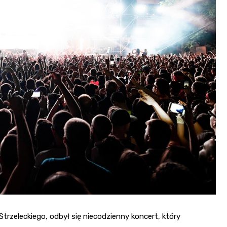
Kościół św. Kazimierza
Kamienicą
Synagoga i cmentarz
Park Strzelecki
żydowski
Enklawa przyrodnicza
Dworzec kolejowy
„Bobrowisko”
Kościół pw. Matki Boże
Niepokalanej
rzeleckiego, odbył się niecodzienny koncert, który