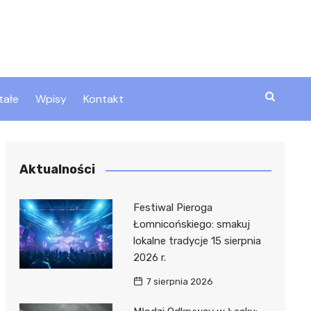
tałe
Wpisy
Kontakt
ty
Aktualności
zta
Festiwal Pieroga
Łomnicońskiego: smakuj
lokalne tradycje 15 sierpnia
ztor
2026 r.
7 sierpnia 2026
 i