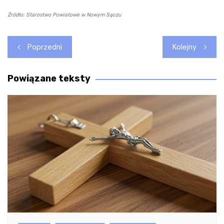
Źródło: Starostwo Powiatowe w Nowym Sączu
Nawigacja
Poprzedni
Kolejny
wpisu
Powiązane teksty