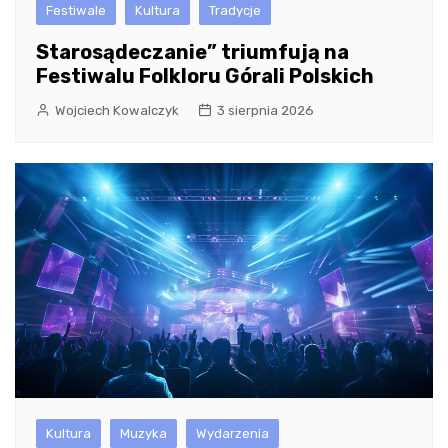
Festiwale
Kultura
Tradycje
Starosądeczanie” triumfują na
Festiwalu Folkloru Górali Polskich
Wojciech Kowalczyk
3 sierpnia 2026
Kultura
Muzyka
Wydarzenia