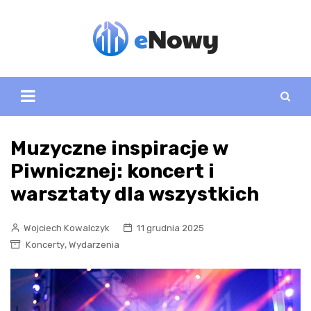
Skip
to
content
Muzyczne inspiracje w
Piwnicznej: koncert i
warsztaty dla wszystkich
Wojciech Kowalczyk
11 grudnia 2025
,
Koncerty
Wydarzenia