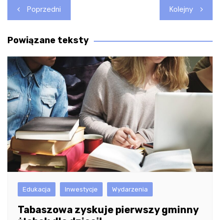
Nawigacja
Poprzedni
Kolejny
wpisu
Powiązane teksty
Edukacja
Inwestycje
Wydarzenia
Tabaszowa zyskuje pierwszy gminny