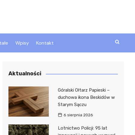
tałe
Wpisy
Kontakt
ty
Aktualności
zta
Góralski Ołtarz Papieski –
duchowa ikona Beskidów w
Starym Sączu
ztor
6 sierpnia 2026
Lotnictwo Policji: 95 lat
 i