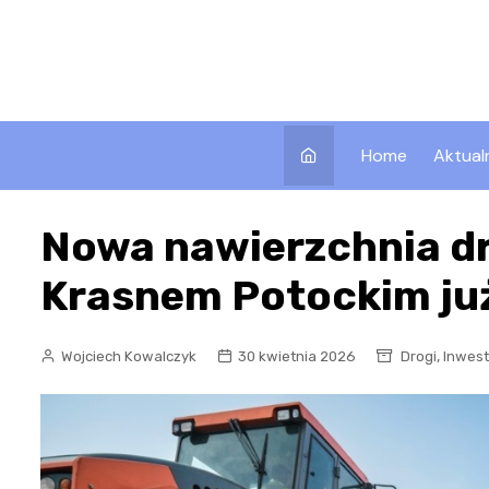
Skip
to
content
Home
Aktual
Nowa nawierzchnia dr
Krasnem Potockim ju
,
Wojciech Kowalczyk
30 kwietnia 2026
Drogi
Inwest