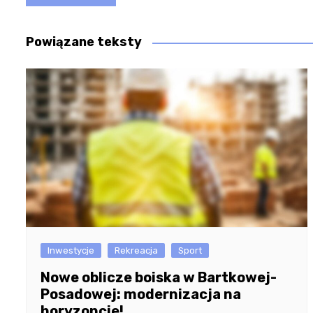
wpisu
Powiązane teksty
Inwestycje
Rekreacja
Sport
Nowe oblicze boiska w Bartkowej-
Posadowej: modernizacja na
horyzoncie!