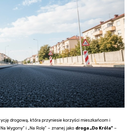
Kościół św. Kazimierza
Kamienicą
Synagoga i cmentarz
Park Strzelecki
żydowski
Enklawa przyrodnicza
Dworzec kolejowy
„Bobrowisko”
Kościół pw. Matki Boże
Niepokalanej
cję drogową, która przyniesie korzyści mieszkańcom i
„Na Wygony” i „Na Rolę” – znanej jako
droga „Do Króla”
–