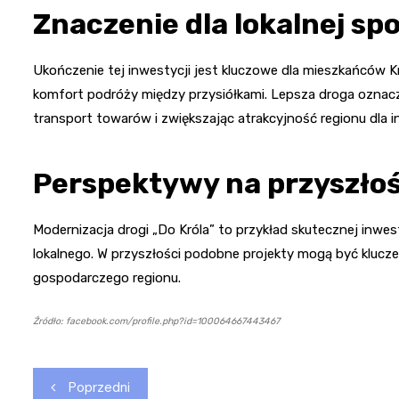
Znaczenie dla lokalnej sp
Ukończenie tej inwestycji jest kluczowe dla mieszkańców 
komfort podróży między przysiółkami. Lepsza droga oznacz
transport towarów i zwiększając atrakcyjność regionu dla 
Perspektywy na przyszło
Modernizacja drogi „Do Króla” to przykład skutecznej inwest
lokalnego. W przyszłości podobne projekty mogą być klucz
gospodarczego regionu.
Źródło: facebook.com/profile.php?id=100064667443467
Nawigacja
Poprzedni