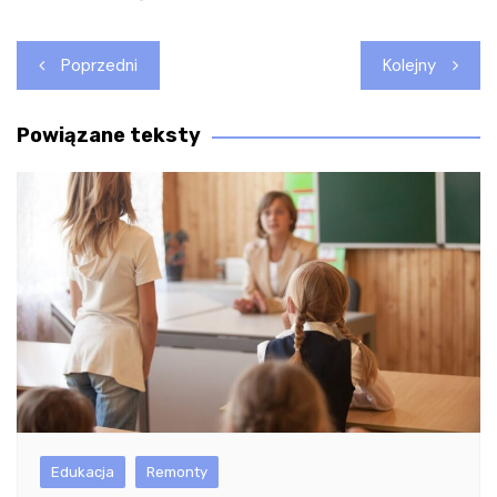
Nawigacja
Poprzedni
Kolejny
wpisu
Powiązane teksty
Edukacja
Remonty