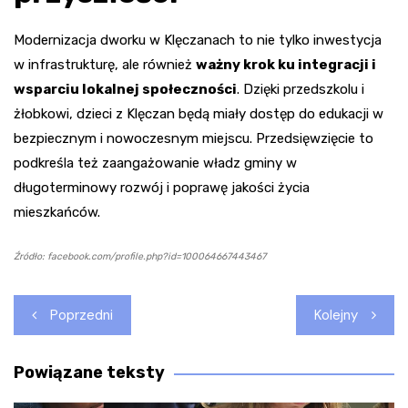
Modernizacja dworku w Klęczanach to nie tylko inwestycja
w infrastrukturę, ale również
ważny krok ku integracji i
wsparciu lokalnej społeczności
. Dzięki przedszkolu i
żłobkowi, dzieci z Klęczan będą miały dostęp do edukacji w
bezpiecznym i nowoczesnym miejscu. Przedsięwzięcie to
podkreśla też zaangażowanie władz gminy w
długoterminowy rozwój i poprawę jakości życia
mieszkańców.
Źródło: facebook.com/profile.php?id=100064667443467
Nawigacja
Poprzedni
Kolejny
wpisu
Powiązane teksty