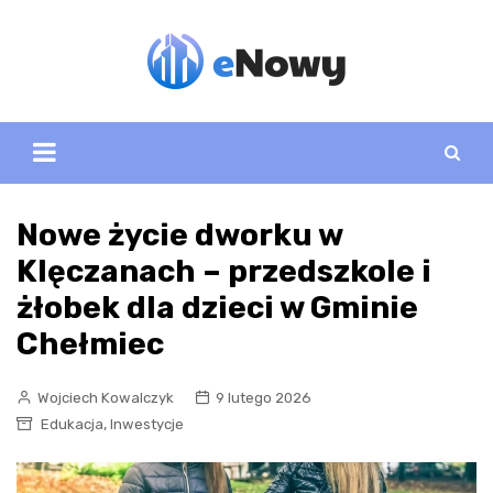
Skip
to
content
Nowe życie dworku w
Klęczanach – przedszkole i
żłobek dla dzieci w Gminie
Chełmiec
Wojciech Kowalczyk
9 lutego 2026
,
Edukacja
Inwestycje