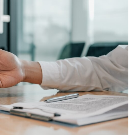
Kościół św. Kazimierza
Kamienicą
Synagoga i cmentarz
Park Strzelecki
żydowski
Enklawa przyrodnicza
Dworzec kolejowy
„Bobrowisko”
Kościół pw. Matki Boże
Niepokalanej