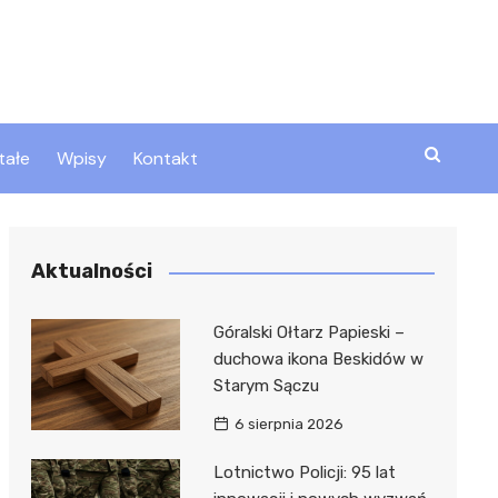
tałe
Wpisy
Kontakt
ty
Aktualności
zta
Góralski Ołtarz Papieski –
duchowa ikona Beskidów w
Starym Sączu
ztor
6 sierpnia 2026
Lotnictwo Policji: 95 lat
 i