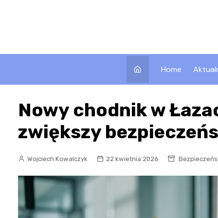
Skip
to
content
Home
Aktual
Nowy chodnik w Łaza
zwiększy bezpieczeń
Wojciech Kowalczyk
22 kwietnia 2026
Bezpieczeń