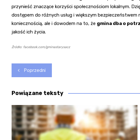
przynieść znaczące korzyści społecznościom lokalnym. Dzięk
dostępem do różnych usług i większym bezpieczeństwem na c
koniecznością, ale i dowodem na to, że
gmina dba o potr
jakość ich życia.
Źródło: facebook.com/gminastarysacz
Nawigacja
Poprzedni
wpisu
Powiązane teksty