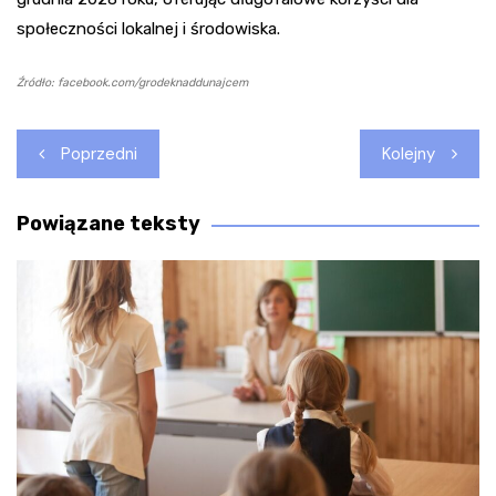
społeczności lokalnej i środowiska.
Źródło: facebook.com/grodeknaddunajcem
Nawigacja
Poprzedni
Kolejny
wpisu
Powiązane teksty