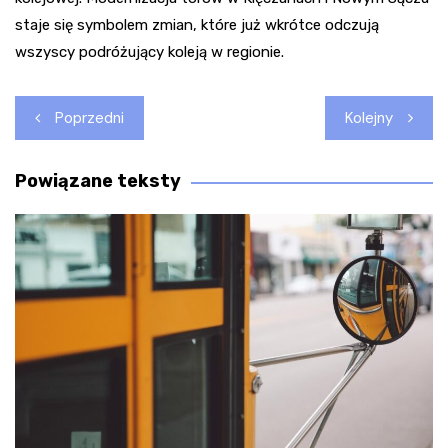
staje się symbolem zmian, które już wkrótce odczują
wszyscy podróżujący koleją w regionie.
Nawigacja
Poprzedni
Kolejny
wpisu
Powiązane teksty