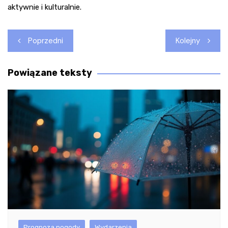
aktywnie i kulturalnie.
Nawigacja
Poprzedni
Kolejny
wpisu
Powiązane teksty
Prognoza pogody
Wydarzenia