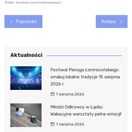
Źródło: facebook.com/miastonowysacz
Nawigacja
Poprzedni
Kolejny
wpisu
Aktualności
Festiwal Pieroga Łomnicońskiego:
smakuj lokalne tradycje 15 sierpnia
2026 r.
7 sierpnia 2026
Młodzi Odkrywcy w Łącku:
Wakacyjne warsztaty pełne emocji!
7 sierpnia 2026