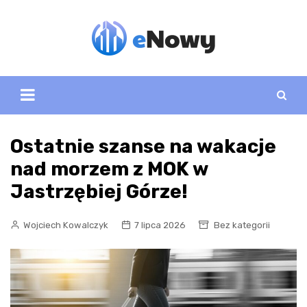
Skip
to
content
Ostatnie szanse na wakacje
nad morzem z MOK w
Jastrzębiej Górze!
Wojciech Kowalczyk
7 lipca 2026
Bez kategorii