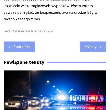
uniknięcie wielu tragicznych wypadków. Warto zatem
zawsze pamiętać, że bezpieczeństwo na drodze leży w
rękach każdego z nas.
Źródło: facebook.com/NowySacz.Policja
Nawigacja
Poprzedni
Kolejny
wpisu
Powiązane teksty