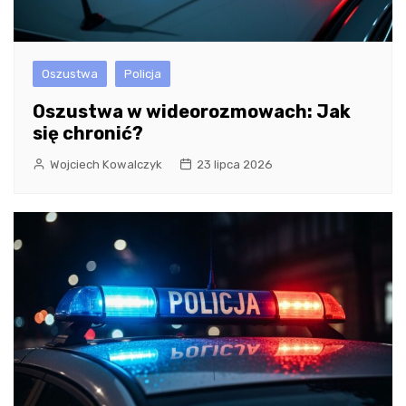
Oszustwa
Policja
Oszustwa w wideorozmowach: Jak
się chronić?
Wojciech Kowalczyk
23 lipca 2026