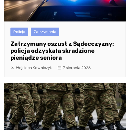
Policja
Zatrzymania
Zatrzymany oszust z Sądecczyzny:
policja odzyskała skradzione
pieniądze seniora
Wojciech Kowalczyk
7 sierpnia 2026