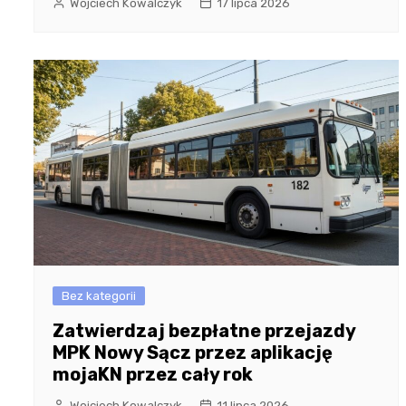
Wojciech Kowalczyk
17 lipca 2026
Bez kategorii
Zatwierdzaj bezpłatne przejazdy
MPK Nowy Sącz przez aplikację
mojaKN przez cały rok
Wojciech Kowalczyk
11 lipca 2026