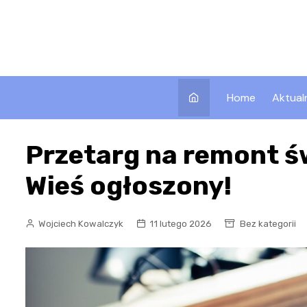
Skip
to
content
Home
Aktual
Przetarg na remont ś
Wieś ogłoszony!
Wojciech Kowalczyk
11 lutego 2026
Bez kategorii