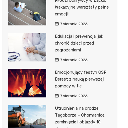
Młodzi Odkrywcy w Łącku:
Wakacyjne warsztaty pełne
emocji!
7 sierpnia 2026
Edukacja i prewencja: jak
chronić dzieci przed
j
zagrożeniami
7 sierpnia 2026
Emocjonujący festyn OSP
Berest z nauką pierwszej
pomocy w tle
7 sierpnia 2026
Utrudnienia na drodze
Tęgoborze – Chomranice:
zamknięcie i objazdy 10