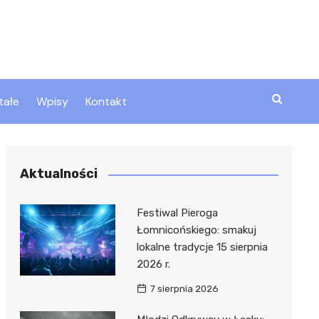
tałe
Wpisy
Kontakt
ty
Aktualności
zta
Festiwal Pieroga
Łomnicońskiego: smakuj
lokalne tradycje 15 sierpnia
ztor
2026 r.
7 sierpnia 2026
 i