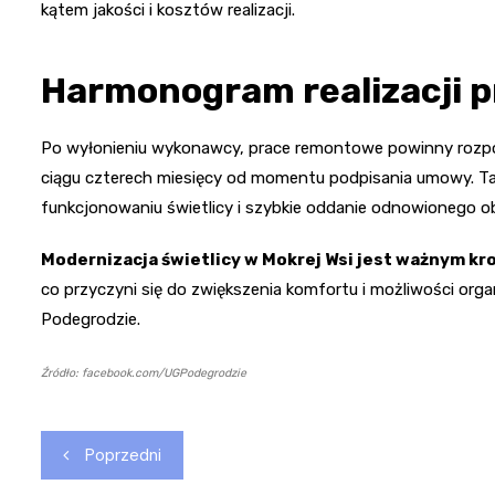
kątem jakości i kosztów realizacji.
Harmonogram realizacji p
Po wyłonieniu wykonawcy, prace remontowe powinny rozpoc
ciągu czterech miesięcy od momentu podpisania umowy. Ta
funkcjonowaniu świetlicy i szybkie oddanie odnowionego ob
Modernizacja świetlicy w Mokrej Wsi jest ważnym kr
co przyczyni się do zwiększenia komfortu i możliwości or
Podegrodzie.
Źródło: facebook.com/UGPodegrodzie
Nawigacja
Poprzedni
wpisu