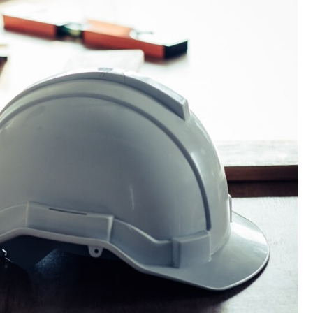
Kościół św. Kazimierza
Kamienicą
Synagoga i cmentarz
Park Strzelecki
żydowski
Enklawa przyrodnicza
Dworzec kolejowy
„Bobrowisko”
Kościół pw. Matki Boże
Niepokalanej