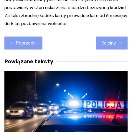
postawiony w stan oskarżenia o bardzo bezczynną kradzież.
Za taką zbrodnię kodeks karny przewiduje karę od 6 miesięcy
do 8 lat pozbawienia wolności.
Nawigacja
Poprzedni
Kolejny
wpisu
Powiązane teksty