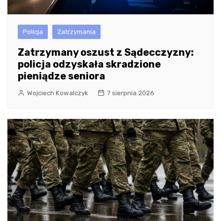
Policja
Zatrzymania
Zatrzymany oszust z Sądecczyzny:
policja odzyskała skradzione
pieniądze seniora
Wojciech Kowalczyk
7 sierpnia 2026