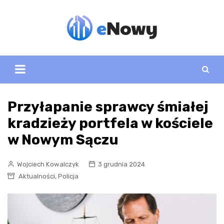
Skip
to
content
Przyłapanie sprawcy śmiałej
kradzieży portfela w kościele
w Nowym Sączu
Wojciech Kowalczyk
3 grudnia 2024
,
Aktualności
Policja