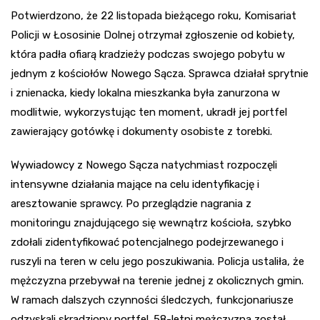
Potwierdzono, że 22 listopada bieżącego roku, Komisariat
Policji w Łososinie Dolnej otrzymał zgłoszenie od kobiety,
która padła ofiarą kradzieży podczas swojego pobytu w
jednym z kościołów Nowego Sącza. Sprawca działał sprytnie
i znienacka, kiedy lokalna mieszkanka była zanurzona w
modlitwie, wykorzystując ten moment, ukradł jej portfel
zawierający gotówkę i dokumenty osobiste z torebki.
Wywiadowcy z Nowego Sącza natychmiast rozpoczęli
intensywne działania mające na celu identyfikację i
aresztowanie sprawcy. Po przeglądzie nagrania z
monitoringu znajdującego się wewnątrz kościoła, szybko
zdołali zidentyfikować potencjalnego podejrzewanego i
ruszyli na teren w celu jego poszukiwania. Policja ustaliła, że
mężczyzna przebywał na terenie jednej z okolicznych gmin.
W ramach dalszych czynności śledczych, funkcjonariusze
odzyskali skradziony portfel. 58-letni mężczyzna został