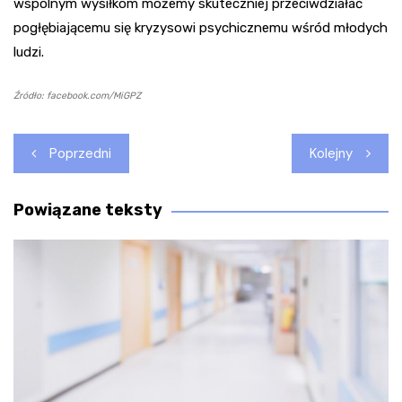
wspólnym wysiłkom możemy skuteczniej przeciwdziałać
pogłębiającemu się kryzysowi psychicznemu wśród młodych
ludzi.
Źródło: facebook.com/MiGPZ
Nawigacja
Poprzedni
Kolejny
wpisu
Powiązane teksty