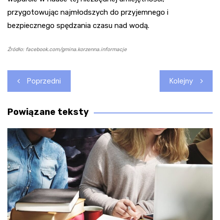
przygotowując najmłodszych do przyjemnego i
bezpiecznego spędzania czasu nad wodą.
Źródło: facebook.com/gmina.korzenna.informacje
Nawigacja
Poprzedni
Kolejny
wpisu
Powiązane teksty