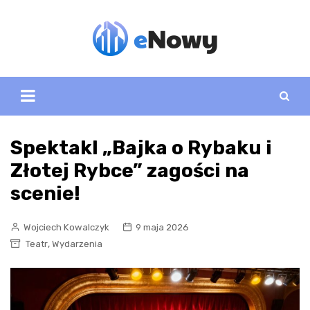
Skip
to
content
Spektakl „Bajka o Rybaku i
Złotej Rybce” zagości na
scenie!
Wojciech Kowalczyk
9 maja 2026
,
Teatr
Wydarzenia