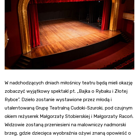
W nadchodzących dniach miłośnicy teatru będą mieli okazję
zobaczyć wyjątkowy spektakl pt. „Bajka o Rybaku i Złotej
Rybce”. Dzieło zostanie wystawione przez młodą i
utalentowaną Grupę Teatralną Cudoki-Szuroki, pod czujnym
okiem reżyserek Małgorzaty Stobierskiej i Małgorzaty Racoń.
Widzowie zostaną przeniesieni na malowniczy nadmorski
brzeg, gdzie dziecięca wyobraźnia ożywi znaną opowieść o