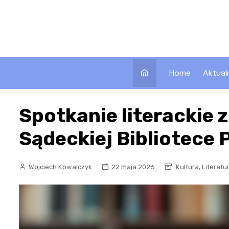
Skip
to
content
Home
Aktual
Spotkanie literackie 
Sądeckiej Bibliotece 
,
Wojciech Kowalczyk
22 maja 2026
Kultura
Literatu