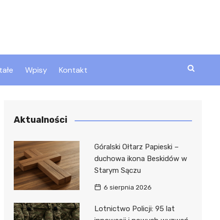
tałe
Wpisy
Kontakt
ty
Aktualności
zta
Góralski Ołtarz Papieski –
duchowa ikona Beskidów w
Starym Sączu
ztor
6 sierpnia 2026
Lotnictwo Policji: 95 lat
 i