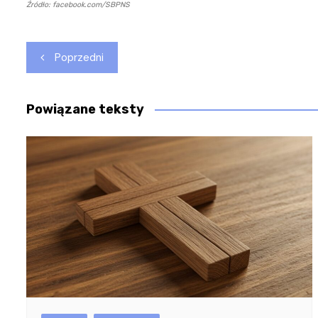
Źródło: facebook.com/SBPNS
Nawigacja
Poprzedni
wpisu
Powiązane teksty