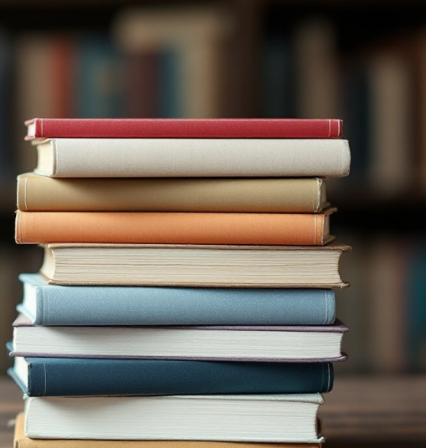
Kościół św. Kazimierza
Kamienicą
Synagoga i cmentarz
Park Strzelecki
żydowski
Enklawa przyrodnicza
Dworzec kolejowy
„Bobrowisko”
Kościół pw. Matki Boże
Niepokalanej