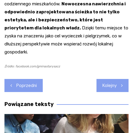
codziennego mieszkańców.
Nowoczesna nawierzchnia i
odpowiednio zaprojektowana ścieżka to nie tylko
estetyka, ale i bezpieczeństwo, które jest
priorytetem dla lokalnych władz.
Dzięki temu miejsce to
zyska na znaczeniu jako cel wycieczek i pielgrzymek, co w
dłuższej perspektywie może wspierać rozwój lokalnej
gospodarki.
Źródło: facebook.com/gminastarysacz
Nawigacja
Poprzedni
Kolejny
wpisu
Powiązane teksty