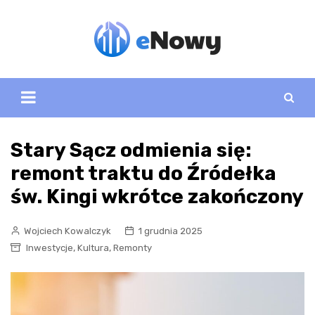
Skip
to
content
Stary Sącz odmienia się:
remont traktu do Źródełka
św. Kingi wkrótce zakończony
Wojciech Kowalczyk
1 grudnia 2025
,
,
Inwestycje
Kultura
Remonty