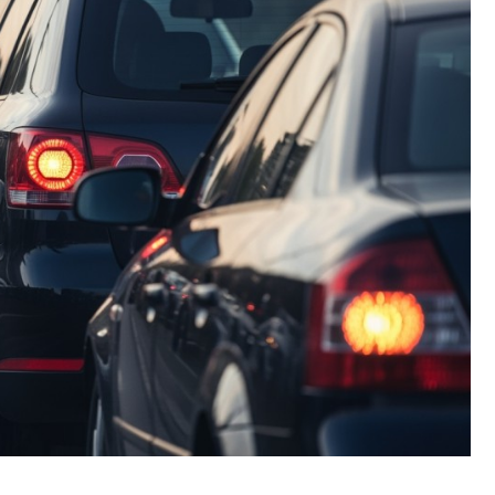
Kościół św. Kazimierza
Kamienicą
Synagoga i cmentarz
Park Strzelecki
żydowski
Enklawa przyrodnicza
Dworzec kolejowy
„Bobrowisko”
Kościół pw. Matki Boże
Niepokalanej