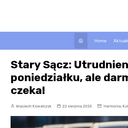
Skip
to
content
Home
Aktual
Stary Sącz: Utrudnie
poniedziałku, ale da
czeka!
,
Wojciech Kowalczyk
22 sierpnia 2025
Harmonia
Ku