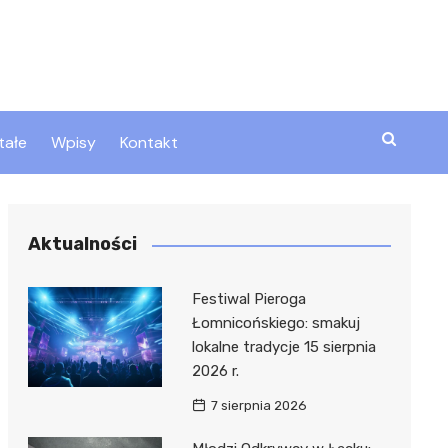
tałe
Wpisy
Kontakt
ty
Aktualności
zta
Festiwal Pieroga
Łomnicońskiego: smakuj
lokalne tradycje 15 sierpnia
ztor
2026 r.
7 sierpnia 2026
 i