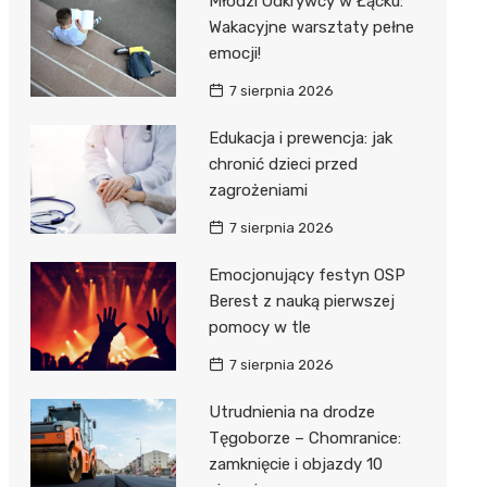
Młodzi Odkrywcy w Łącku:
Wakacyjne warsztaty pełne
emocji!
7 sierpnia 2026
Edukacja i prewencja: jak
chronić dzieci przed
j
zagrożeniami
7 sierpnia 2026
Emocjonujący festyn OSP
Berest z nauką pierwszej
pomocy w tle
7 sierpnia 2026
Utrudnienia na drodze
Tęgoborze – Chomranice:
zamknięcie i objazdy 10