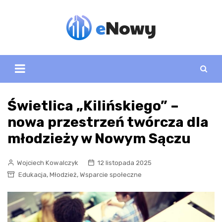
Skip
to
content
Świetlica „Kilińskiego” –
nowa przestrzeń twórcza dla
młodzieży w Nowym Sączu
Wojciech Kowalczyk
12 listopada 2025
,
,
Edukacja
Młodzież
Wsparcie społeczne