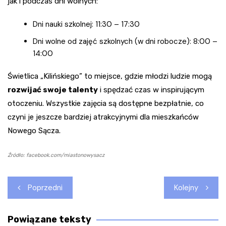
jak i podczas dni wolnych:
Dni nauki szkolnej: 11:30 – 17:30
Dni wolne od zajęć szkolnych (w dni robocze): 8:00 –
14:00
Świetlica „Kilińskiego” to miejsce, gdzie młodzi ludzie mogą
rozwijać swoje talenty
i spędzać czas w inspirującym
otoczeniu. Wszystkie zajęcia są dostępne bezpłatnie, co
czyni je jeszcze bardziej atrakcyjnymi dla mieszkańców
Nowego Sącza.
Źródło: facebook.com/miastonowysacz
Nawigacja
Poprzedni
Kolejny
wpisu
Powiązane teksty