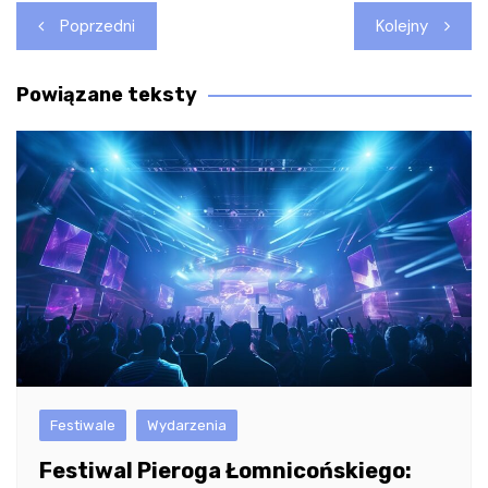
Nawigacja
Poprzedni
Kolejny
wpisu
Powiązane teksty
Festiwale
Wydarzenia
Festiwal Pieroga Łomnicońskiego: