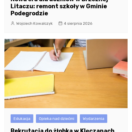
Litaczu: remont szkoły w Gminie
Podegrodzie
Wojciech Kowalczyk
4 sierpnia 2026
Edukacja
Opieka nad dziećmi
Wydarzenia
Rekrutacja do żłobka w Klęczanach