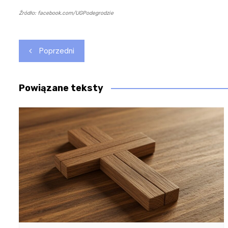
Źródło: facebook.com/UGPodegrodzie
Nawigacja
Poprzedni
wpisu
Powiązane teksty