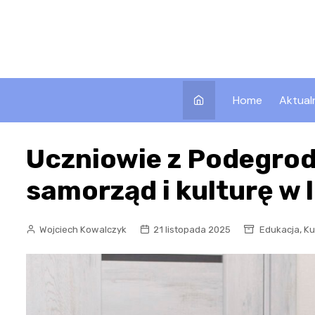
Skip
to
content
Home
Aktual
Uczniowie z Podegrod
samorząd i kulturę w 
,
Wojciech Kowalczyk
21 listopada 2025
Edukacja
Ku