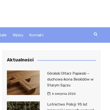
tałe
Wpisy
Kontakt
ty
Aktualności
zta
Góralski Ołtarz Papieski –
duchowa ikona Beskidów w
Starym Sączu
ztor
6 sierpnia 2026
Lotnictwo Policji: 95 lat
 i