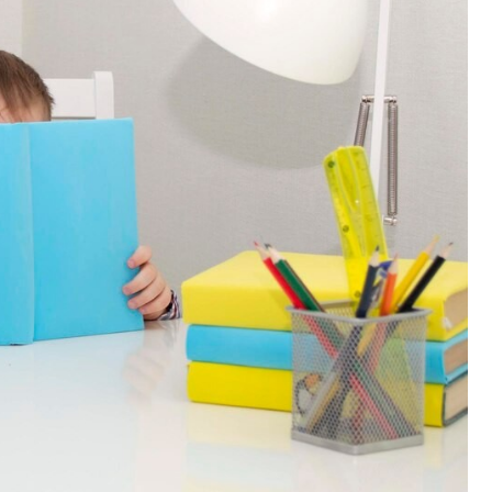
Kościół św. Kazimierza
Kamienicą
Synagoga i cmentarz
Park Strzelecki
żydowski
Enklawa przyrodnicza
Dworzec kolejowy
„Bobrowisko”
Kościół pw. Matki Boże
Niepokalanej