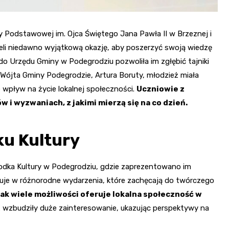
 Podstawowej im. Ojca Świętego Jana Pawła II w Brzeznej i
ieli niedawno wyjątkową okazję, aby poszerzyć swoją wiedzę
o Urzędu Gminy w Podegrodziu pozwoliła im zgłębić tajniki
Wójta Gminy Podegrodzie, Artura Boruty, młodzież miała
 wpływ na życie lokalnej społeczności.
Uczniowie z
i wyzwaniach, z jakimi mierzą się na co dzień.
u Kultury
rodka Kultury w Podegrodziu, gdzie zaprezentowano im
ituje w różnorodne wydarzenia, które zachęcają do twórczego
 jak wiele możliwości oferuje lokalna społeczność w
 wzbudziły duże zainteresowanie, ukazując perspektywy na