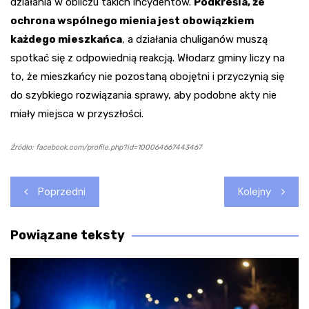
działania w obliczu takich incydentów.
Podkreśla, że
ochrona wspólnego mienia jest obowiązkiem
każdego mieszkańca
, a działania chuliganów muszą
spotkać się z odpowiednią reakcją. Włodarz gminy liczy na
to, że mieszkańcy nie pozostaną obojętni i przyczynią się
do szybkiego rozwiązania sprawy, aby podobne akty nie
miały miejsca w przyszłości.
Źródło: facebook.com/profile.php?id=100064667443467
Nawigacja
Poprzedni
Kolejny
wpisu
Powiązane teksty