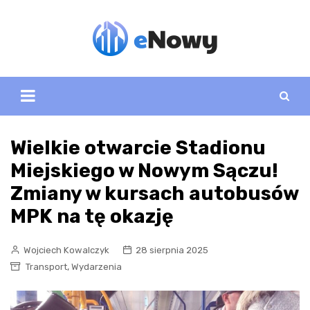
Skip
to
content
Wielkie otwarcie Stadionu
Miejskiego w Nowym Sączu!
Zmiany w kursach autobusów
MPK na tę okazję
Wojciech Kowalczyk
28 sierpnia 2025
,
Transport
Wydarzenia