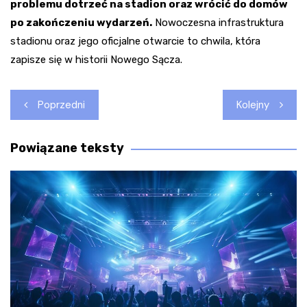
problemu dotrzeć na stadion oraz wrócić do domów
po zakończeniu wydarzeń.
Nowoczesna infrastruktura
stadionu oraz jego oficjalne otwarcie to chwila, która
zapisze się w historii Nowego Sącza.
Nawigacja
Poprzedni
Kolejny
wpisu
Powiązane teksty